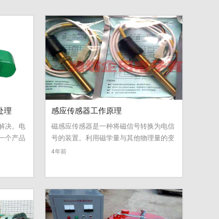
处理
感应传感器工作原理
解决。电
磁感应传感器是一种将磁信号转换为电信
一个产品
号的装置。利用磁学量与其他物理量的变
...
»
4年前