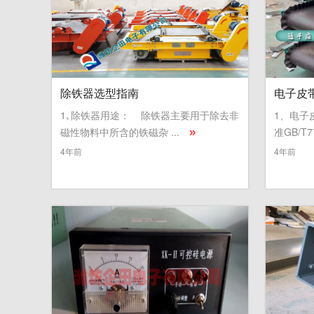
除铁器选型指南
电子皮
1､除铁器用途： 除铁器主要用于除去非
1、电子
磁性物料中所含的铁磁杂 ...
准GB/T7
»
4年前
4年前