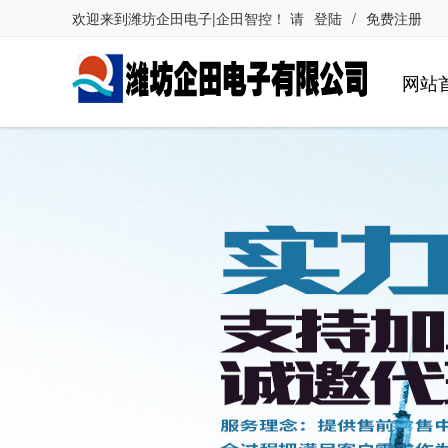
欢迎来到
潍坊企田电子|企田智控
！
请
登陆
/
免费注册
网站