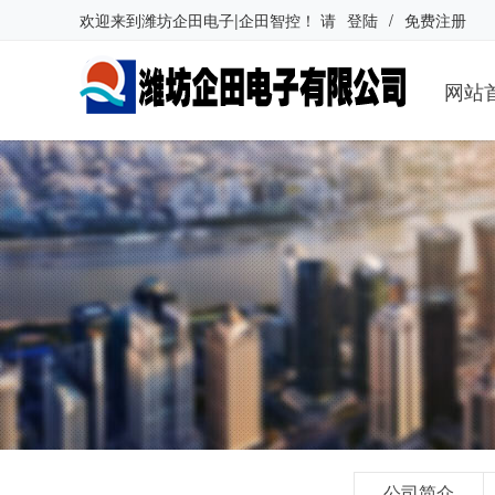
欢迎来到
潍坊企田电子|企田智控
！
请
登陆
/
免费注册
网站
公司简介