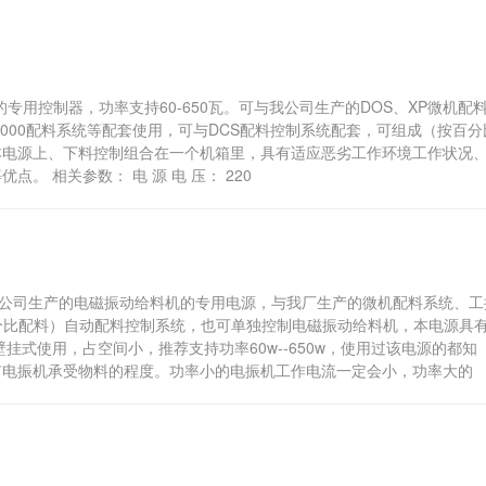
的专用控制器，功率支持60-650瓦。可与我公司生产的DOS、XP微机配
PL2000配料系统等配套使用，可与DCS配料控制系统配套，可组成（按百分
本电源上、下料控制组合在一个机箱里，具有适应恶劣工作环境工作状况
 相关参数： 电 源 电 压： 220
子有限公司生产的电磁振动给料机的专用电源，与我厂生产的微机配料系统、工
分比配料）自动配料控制系统，也可单独控制电磁振动给料机，本电源具
式使用，占空间小，推荐支持功率60w--650w，使用过该电源的都知
有电振机承受物料的程度。功率小的电振机工作电流一定会小，功率大的