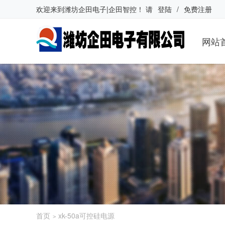
欢迎来到
潍坊企田电子|企田智控
！
请
登陆
/
免费注册
网站
首页
xk-50a可控硅电源
>