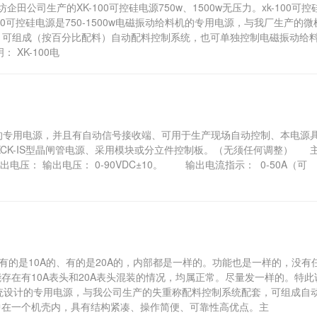
公司生产的XK-100可控硅电源750w、1500w无压力。xk-100可控
00可控硅电源是750-1500w电磁振动给料机的专用电源，与我厂生产的微
，可组成（按百分比配料）自动配料控制系统，也可单独控制电磁振动给
XK-100电
机的专用电源，并且有自动信号接收端、可用于生产现场自动控制、本电源
CK-IS型晶闸管电源、采用模块或分立件控制板。（无须任何调整） 
出电压： 输出电压： 0-90VDC±10。 输出电流指示： 0-50A（可
有的是10A的、有的是20A的，内部都是一样的。功能也是一样的，没有
存在有10A表头和20A表头混装的情况，均属正常。尽量发一样的。特此
料系统设计的专用电源，与我公司生产的失重称配料控制系统配套，可组成自
中在一个机壳内，具有结构紧凑、操作简便、可靠性高优点。主