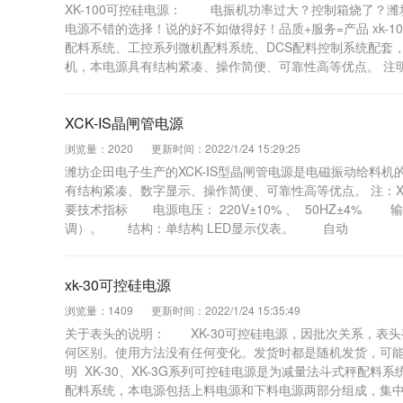
XK-100可控硅电源： 电振机功率过大？控制箱烧了？潍坊企田
电源不错的选择！说的好不如做得好！品质+服务=产品 xk-1
配料系统、工控系列微机配料系统、DCS配料控制系统配套
机，本电源具有结构紧凑、操作简便、可靠性高等优点。 注明： 
XCK-IS晶闸管电源
浏览量：2020
更新时间：2022/1/24 15:29:25
潍坊企田电子生产的XCK-IS型晶闸管电源是电磁振动给料
有结构紧凑、数字显示、操作简便、可靠性高等优点。 注：X
要技术指标 电源电压： 220V±10% 、 50HZ±4% 输
调）。 结构：单结构 LED显示仪表。 自动
xk-30可控硅电源
浏览量：1409
更新时间：2022/1/24 15:35:49
关于表头的说明： XK-30可控硅电源，因批次关系，表头
何区别。使用方法没有任何变化。发货时都是随机发货，可能
明 XK-30、XK-3G系列可控硅电源是为减量法斗式秤配
配料系统，本电源包括上料电源和下料电源两部分组成，集