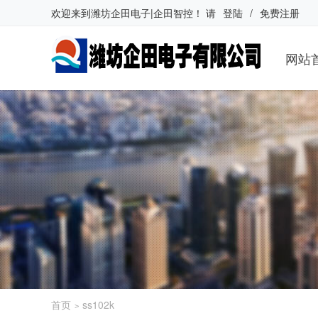
欢迎来到
潍坊企田电子|企田智控
！
请
登陆
/
免费注册
网站
首页
ss102k
>