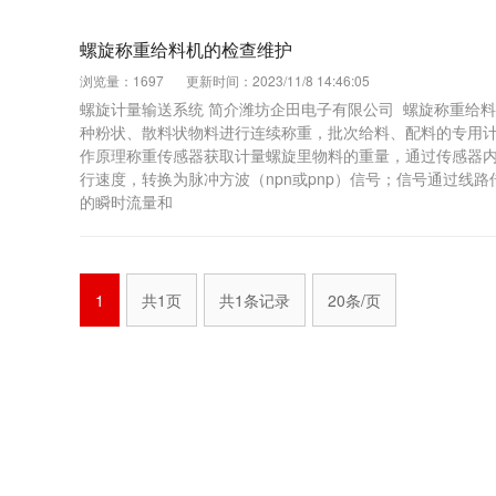
螺旋称重给料机的检查维护
浏览量：1697
更新时间：2023/11/8 14:46:05
螺旋计量输送系统 简介潍坊企田电子有限公司 螺旋称重给
种粉状、散料状物料进行连续称重，批次给料、配料的专用计
作原理称重传感器获取计量螺旋里物料的重量，通过传感器内
行速度，转换为脉冲方波（npn或pnp）信号；信号通过线
的瞬时流量和
1
共1页
共1条记录
20条/页