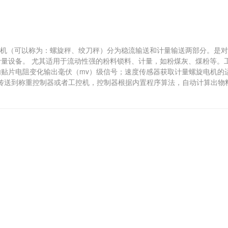
料机（可以称为：螺旋秤、绞刀秤）分为稳流输送和计量输送两部分。是
量设备。 尤其适用于流动性强的粉料锁料、计量，如粉煤灰、煤粉等。
贴片电阻变化输出毫伏（mv）级信号；速度传感器获取计量螺旋电机的
路传送到称重控制器或者工控机，控制器根据内置程序算法，自动计算出物