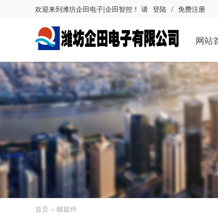
欢迎来到
潍坊企田电子|企田智控
！
请
登陆
/
免费注册
网站
首页
螺旋秤
>